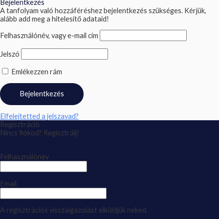
Bejelentkezés
A tanfolyam való hozzáféréshez bejelentkezés szükséges. Kérjük,
alább add meg a hitelesítő adataid!
Felhasználónév, vagy e-mail cím
Jelszó
Emlékezzen rám
Elfelejtetted a jelszavad?
Regisztráció
Nincs fiókod? Regisztrálj!
Fiók regisztrálása
Felhasználónév
Email
A regisztrációs visszaigazolást elküldjük neked.