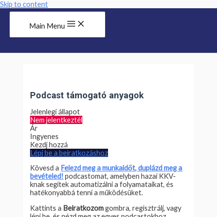
Skip to content
Main Menu
Podcast támogató anyagok
Jelenlegi állapot
Nem jelentkeztél
Ár
Ingyenes
Kezdj hozzá
Lépj be a beiratkozáshoz
Kövesd a
Felezd meg a munkaidőt, duplázd meg a
bevételed!
podcastomat, amelyben hazai KKV-
knak segítek automatizálni a folyamataikat, és
hatékonyabbá tenni a működésüket.
Kattints a
Beiratkozom
gombra, regisztrálj, vagy
lépj be, és nézd meg az egyes podcastokhoz