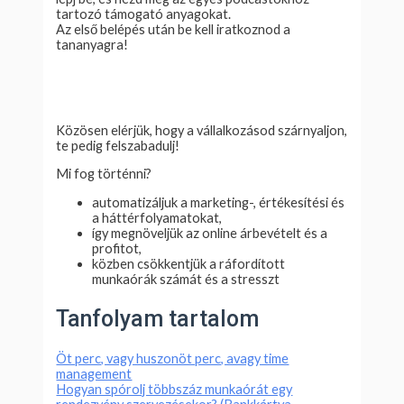
tartozó támogató anyagokat.
Az első belépés után be kell iratkoznod a
tananyagra!
Közösen elérjük, hogy a vállalkozásod szárnyaljon,
te pedig felszabadulj!
Mi fog történni?
automatizáljuk a marketing-, értékesítési és
a háttérfolyamatokat,
így megnöveljük az online árbevételt és a
profitot,
közben csökkentjük a ráfordított
munkaórák számát és a stresszt
Tanfolyam tartalom
Öt perc, vagy huszonöt perc, avagy time
management
Hogyan spórolj többszáz munkaórát egy