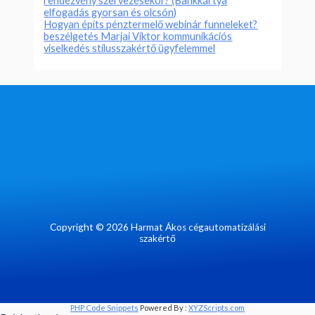
rendezvény szervezésekor? (Bankkártya
elfogadás gyorsan és olcsón)
Hogyan építs pénztermelő webinár funneleket?
beszélgetés Marjai Viktor kommunikációs
viselkedés stílusszakértő ügyfelemmel
Copyright © 2026 Harmat Ákos cégautomatizálási
szakértő
PHP Code Snippets
Powered By :
XYZScripts.com