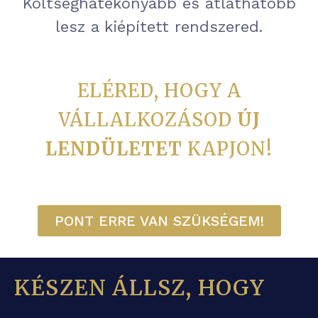
Költséghatékonyabb és átláthatóbb
lesz a kiépített rendszered.
ELÉRED, HOGY A
VÁLLALKOZÁSOD
ÚJ
LENDÜLETET
KAPJON!
PONT ERRE VAN SZÜKSÉGEM!
KÉSZEN ÁLLSZ, HOGY