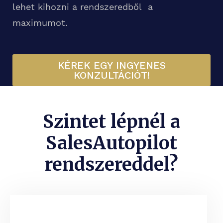
lehet kihozni a rendszeredből a
maximumot.
KÉREK EGY INGYENES
KONZULTÁCIÓT!
Szintet lépnél a
SalesAutopilot
rendszereddel?