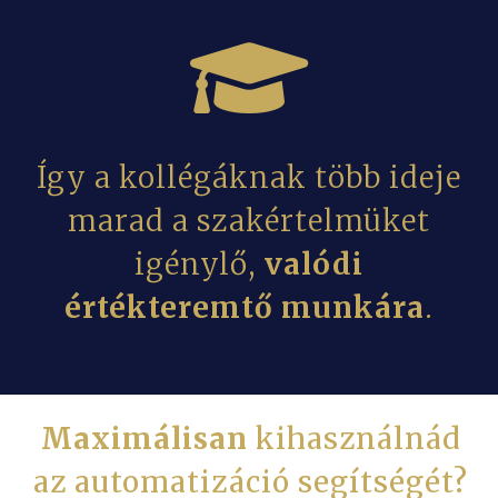
Így a kollégáknak több ideje
marad a szakértelmüket
igénylő,
valódi
értékteremtő munkára
.
Maximálisan
kihasználnád
az automatizáció segítségét?