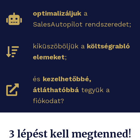
optimalizáljuk
a
SalesAutopilot rendszeredet;
kiküszöböljük a
költségrabló
elemeket
;
és
kezelhetőbbé,
átláthatóbbá
tegyük a
fiókodat?
3 lépést kell megtenned!