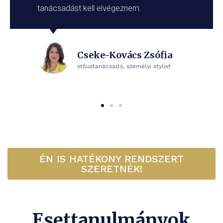
tanácsadást kell elvégeznem.
Cseke-Kovács Zsófia
stílustanácsadó, személyi stylist
ÉN IS HATÉKONY RENDSZERT
SZERETNÉK!
Esettanulmányok