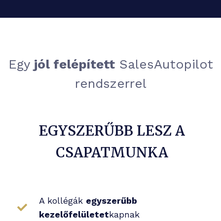
Egy
jól felépített
SalesAutopilot
rendszerrel
EGYSZERŰBB LESZ A
CSAPATMUNKA
A kollégák
egyszerűbb
kezelőfelületet
kapnak