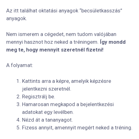
Az itt találhat oktatási anyagok “becsületkasszás”
anyagok.
Nem ismerem a cégedet, nem tudom valójában
mennyi hasznot hoz neked a tréningem.
Így mondd
meg te, hogy mennyit szeretnél fizetni!
A folyamat:
Kattints arra a képre, amelyik képzésre
jelentkezni szeretnél.
Regisztrálj be.
Hamarosan megkapod a bejelentkezési
adatokat egy levélben.
Nézd át a tananyagot.
Fizess annyit, amennyit megért neked a tréning.