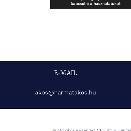
E-MAIL
akos@harmatakos.hu
© All rights Reserved. CFÉ Kft. – Harm