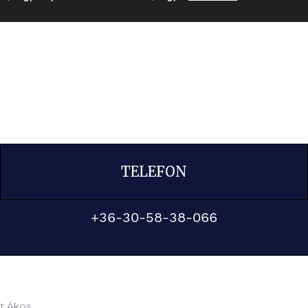
TELEFON
+36-30-58-38-066
at Ákos