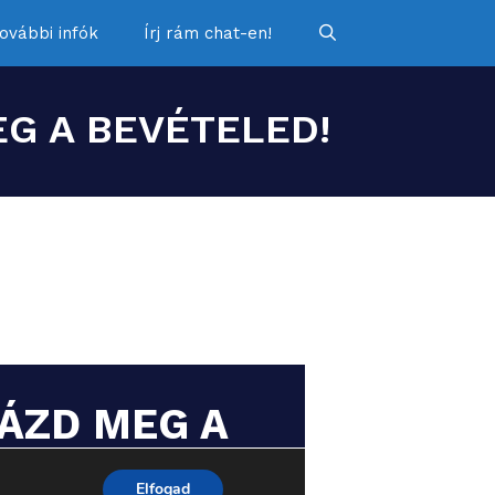
ovábbi infók
Írj rám chat-en!
G A BEVÉTELED!