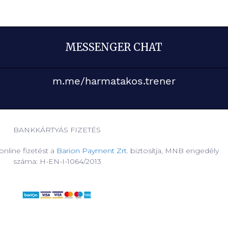
MESSENGER CHAT
m.me/harmatakos.trener
BANKKÁRTYÁS FIZETÉS
nline fizetést a
Barion Payment Zrt.
biztosítja, MNB engedély
száma: H-EN-I-1064/2013