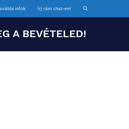
ovábbi infók
Írj rám chat-en!
G A BEVÉTELED!