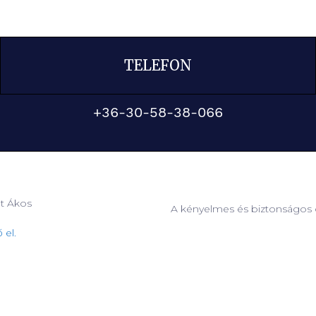
TELEFON
+36-30-58-38-066
at Ákos
A kényelmes és biztonságos o
 el.