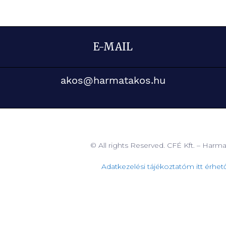
E-MAIL
akos@harmatakos.hu
© All rights Reserved. CFÉ Kft. – Harm
Adatkezelési tájékoztatóm itt érhető