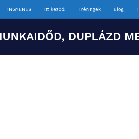
INGYENES
Itt kezdd!
Tréningek
Blog
T
MUNKAIDŐD, DUPLÁZD ME