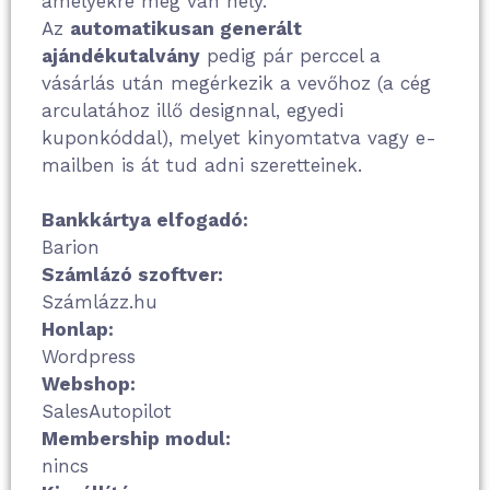
amelyekre még van hely.
Az
automatikusan generált
ajándékutalvány
pedig pár perccel a
vásárlás után megérkezik a vevőhoz (a cég
arculatához illő designnal, egyedi
kuponkóddal), melyet kinyomtatva vagy e-
mailben is át tud adni szeretteinek.
Bankkártya elfogadó:
Barion
Számlázó szoftver:
Számlázz.hu
Honlap:
Wordpress
Webshop:
SalesAutopilot
Membership modul:
nincs