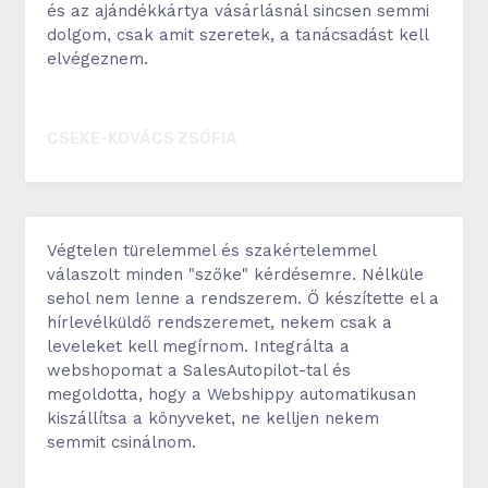
és az ajándékkártya vásárlásnál sincsen semmi
dolgom, csak amit szeretek, a tanácsadást kell
elvégeznem.
CSEKE-KOVÁCS ZSÓFIA
zekastyling.hu
Végtelen türelemmel és szakértelemmel
válaszolt minden "szőke" kérdésemre. Nélküle
sehol nem lenne a rendszerem. Ő készítette el a
hírlevélküldő rendszeremet, nekem csak a
leveleket kell megírnom. Integrálta a
webshopomat a SalesAutopilot-tal és
megoldotta, hogy a Webshippy automatikusan
kiszállítsa a könyveket, ne kelljen nekem
semmit csinálnom.