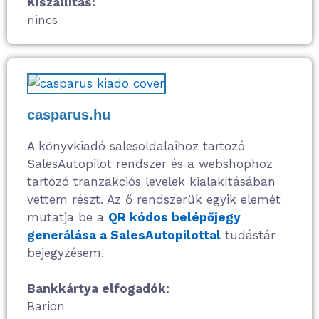
Kiszállítás:
nincs
casparus.hu
A könyvkiadó salesoldalaihoz tartozó
SalesAutopilot rendszer és a webshophoz
tartozó tranzakciós levelek kialakításában
vettem részt. Az ő rendszerük egyik elemét
mutatja be a
QR kódos belépőjegy
generálása a SalesAutopilottal
tudástár
bejegyzésem.
Bankkártya elfogadók:
Barion