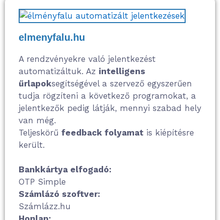
elmenyfalu.hu
A rendzvényekre való jelentkezést
automatizáltuk. Az
intelligens
űrlapok
segítségével a szervező egyszerűen
tudja rögzíteni a következő programokat, a
jelentkezők pedig látják, mennyi szabad hely
van még.
Teljeskörű
feedback folyamat
is kiépítésre
került.
Bankkártya elfogadó:
OTP Simple
Számlázó szoftver:
Számlázz.hu
Honlap: