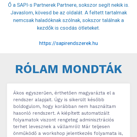
Ő a SAPI-s Partnerek Partnere, sokszor segít nekik is.
Javaslom, kövesd be az oldalát. A feltett tartalmak
nemcsak haladóknak szólnak, sokszor találnak a
kezdők is csodás ötleteket.
https://sapirendszerek.hu
RÓLAM MONDTÁK
Ákos egyszerűen, érthetően magyarázta el a
rendszer alapjait. Úgy is sikerült később
boldogulom, hogy korábban nem használtam
hasonló rendszert. A kiépített automatizált
folyamatok viszont rengeteg adminisztrációs
terhet levesznek a vállamról! Már teljesen
önműködő a workshop jelentkezés folyamata is,