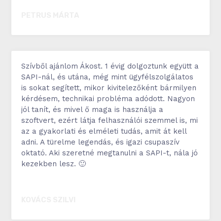
PETRUS MÁRTA
petrusmarta.hu
Szívből ajánlom Ákost. 1 évig dolgoztunk együtt a
SAPI-nál, és utána, még mint ügyfélszolgálatos
is sokat segített, mikor kivitelezőként bármilyen
kérdésem, technikai probléma adódott. Nagyon
jól tanít, és mivel ő maga is használja a
szoftvert, ezért látja felhasználói szemmel is, mi
az a gyakorlati és elméleti tudás, amit át kell
adni. A türelme legendás, és igazi csupaszív
oktató. Aki szeretné megtanulni a SAPI-t, nála jó
kezekben lesz. 🙂
KOVÁCS SZILVI
marketingfolyamat.hu/