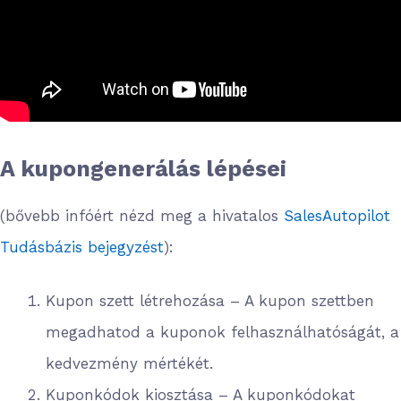
A kupongenerálás lépései
(bővebb infóért nézd meg a hivatalos
SalesAutopilot
Tudásbázis bejegyzést
):
Kupon szett létrehozása – A kupon szettben
megadhatod a kuponok felhasználhatóságát, a
kedvezmény mértékét.
Kuponkódok kiosztása – A kuponkódokat