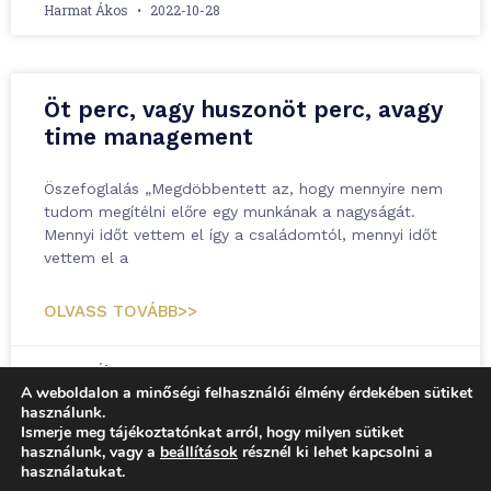
Harmat Ákos
2022-10-28
Öt perc, vagy huszonöt perc, avagy
time management
Öszefoglalás „Megdöbbentett az, hogy mennyire nem
tudom megítélni előre egy munkának a nagyságát.
Mennyi időt vettem el így a családomtól, mennyi időt
vettem el a
OLVASS TOVÁBB>>
Harmat Ákos
2022-08-29
A weboldalon a minőségi felhasználói élmény érdekében sütiket
használunk.
Ismerje meg tájékoztatónkat arról, hogy milyen sütiket
használunk, vagy a
beállítások
résznél ki lehet kapcsolni a
használatukat.