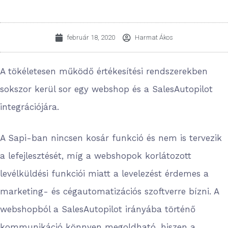
február 18, 2020
Harmat Ákos
A tökéletesen működő értékesítési rendszerekben
sokszor kerül sor egy webshop és a SalesAutopilot
integrációjára.
A Sapi-ban nincsen kosár funkció és nem is tervezik
a lefejlesztését, míg a webshopok korlátozott
levélküldési funkciói miatt a levelezést érdemes a
marketing- és cégautomatizációs szoftverre bízni. A
webshopból a SalesAutopilot irányába történő
kommunikáció könnyen megoldható, hiszen a