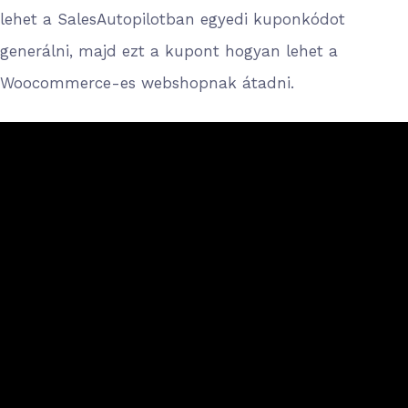
lehet a SalesAutopilotban egyedi kuponkódot
generálni, majd ezt a kupont hogyan lehet a
Woocommerce-es webshopnak átadni.