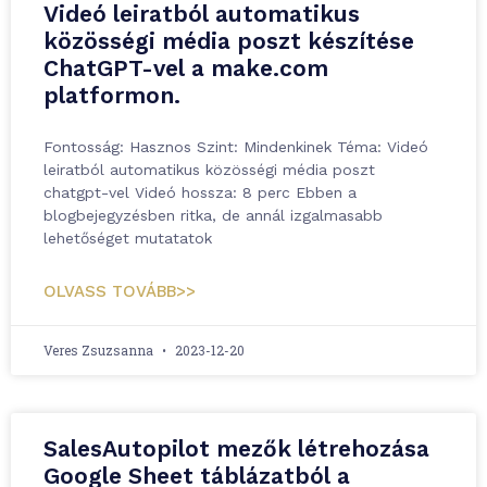
Videó leiratból automatikus
közösségi média poszt készítése
ChatGPT-vel a make.com
platformon.
Fontosság: Hasznos Szint: Mindenkinek Téma: Videó
leiratból automatikus közösségi média poszt
chatgpt-vel Videó hossza: 8 perc Ebben a
blogbejegyzésben ritka, de annál izgalmasabb
lehetőséget mutatatok
OLVASS TOVÁBB>>
Veres Zsuzsanna
2023-12-20
SalesAutopilot mezők létrehozása
Google Sheet táblázatból a