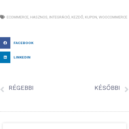
ECOMMERCE
,
HASZNOS
,
INTEGRÁCIÓ
,
KEZDŐ
,
KUPON
,
WOOCOMMERCE
FACEBOOK
LINKEDIN
RÉGEBBI
KÉSŐBBI
Órákat spórolhat neked a szamlazz.hu autokassza, ha a MagNet Banknál vagy a K&H-nál van a folyószámlád!
Kedvezmény érvényesítése jelölőnégyzettel SalesAutopilot megrendelő űrlap használatával