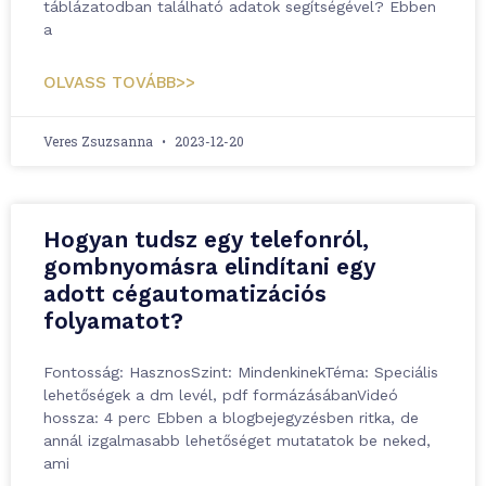
táblázatodban található adatok segítségével? Ebben
a
OLVASS TOVÁBB>>
Veres Zsuzsanna
2023-12-20
Hogyan tudsz egy telefonról,
gombnyomásra elindítani egy
adott cégautomatizációs
folyamatot?
Fontosság: HasznosSzint: MindenkinekTéma: Speciális
lehetőségek a dm levél, pdf formázásábanVideó
hossza: 4 perc Ebben a blogbejegyzésben ritka, de
annál izgalmasabb lehetőséget mutatatok be neked,
ami