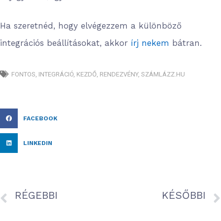
Ha szeretnéd, hogy elvégezzem a különböző
integrációs beállításokat, akkor
írj nekem
bátran.
FONTOS
,
INTEGRÁCIÓ
,
KEZDŐ
,
RENDEZVÉNY
,
SZÁMLÁZZ.HU
FACEBOOK
LINKEDIN
RÉGEBBI
KÉSŐBBI
QR kódos belépőjegy generálása a SalesAutopilotban
Éles a Barion Pixel. Mik a teendőid?