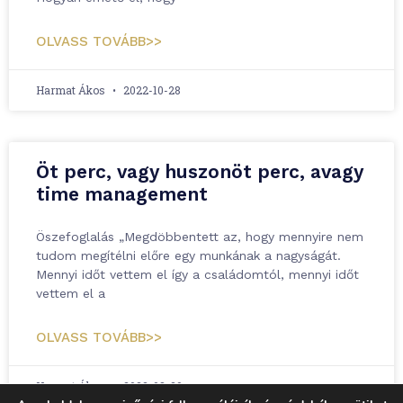
OLVASS TOVÁBB>>
Harmat Ákos
2022-10-28
Öt perc, vagy huszonöt perc, avagy
time management
Öszefoglalás „Megdöbbentett az, hogy mennyire nem
tudom megítélni előre egy munkának a nagyságát.
Mennyi időt vettem el így a családomtól, mennyi időt
vettem el a
OLVASS TOVÁBB>>
Harmat Ákos
2022-08-29