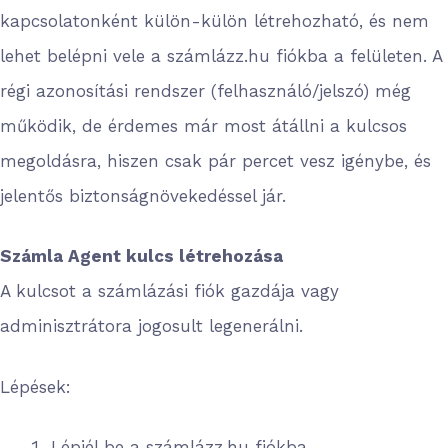
kapcsolatonként külön-külön létrehozható, és nem
lehet belépni vele a számlázz.hu fiókba a felületen. A
régi azonosítási rendszer (felhasználó/jelszó) még
működik, de érdemes már most átállni a kulcsos
megoldásra, hiszen csak pár percet vesz igénybe, és
jelentős biztonságnövekedéssel jár.
Számla Agent kulcs létrehozása
A kulcsot a számlázási fiók gazdája vagy
adminisztrátora jogosult legenerálni.
Lépések:
Lépjél be a számlázz.hu fiókba.