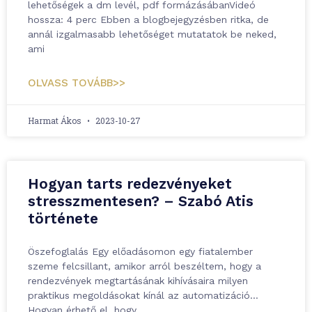
lehetőségek a dm levél, pdf formázásábanVideó
hossza: 4 perc Ebben a blogbejegyzésben ritka, de
annál izgalmasabb lehetőséget mutatatok be neked,
ami
OLVASS TOVÁBB>>
Harmat Ákos
2023-10-27
Hogyan tarts redezvényeket
stresszmentesen? – Szabó Atis
története
Öszefoglalás Egy előadásomon egy fiatalember
szeme felcsillant, amikor arról beszéltem, hogy a
rendezvények megtartásának kihívásaira milyen
praktikus megoldásokat kínál az automatizáció…
Hogyan érhető el, hogy