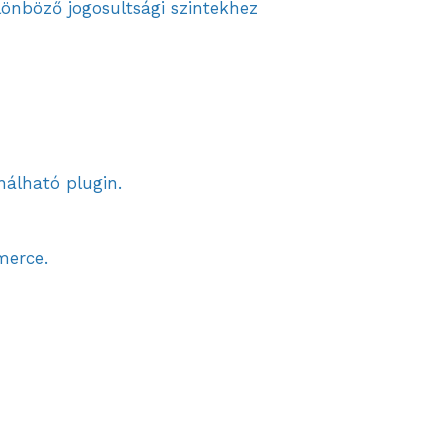
lönböző jogosultsági szintekhez
nálható plugin.
merce.