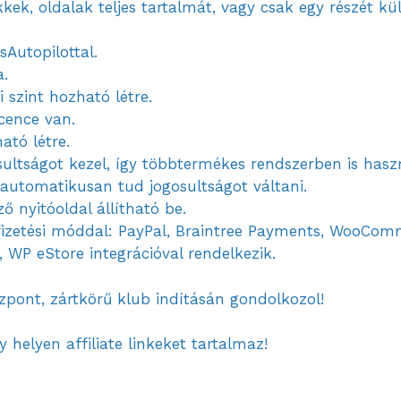
kek, oldalak teljes tartalmát, vagy csak egy részét kü
Autopilottal.
a.
 szint hozható létre.
cence van.
ató létre.
ultságot kezel, így többtermékes rendszerben is hasz
automatikusan tud jogosultságot váltani.
 nyitóoldal állítható be.
fizetési móddal: PayPal, Braintree Payments, WooCom
, WP eStore integrációval rendelkezik.
özpont, zártkörű klub indításán gondolkozol!
 helyen affiliate linkeket tartalmaz!