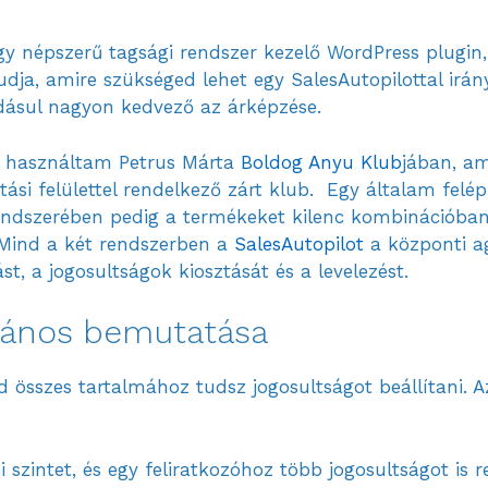
y népszerű tagsági rendszer kezelő WordPress plugin,
udja, amire szükséged lehet egy SalesAutopilottal irány
dásul nagyon kedvező az árképzése.
t használtam Petrus Márta
Boldog Anyu Klub
jában, am
tási felülettel rendelkező zárt klub. Egy általam felépí
ndszerében pedig a termékeket kilenc kombinációban l
 Mind a két rendszerben a
SalesAutopilot
a központi ag
ást, a jogosultságok kiosztását és a levelezést.
lános bemutatása
 összes tartalmához tudsz jogosultságot beállítani. A
 szintet, és egy feliratkozóhoz több jogosultságot is r