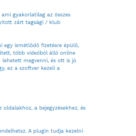
 ami gyakorlatilag az összes
ított zárt tagsági / klub
i egy ismétlődő fizetésre épülő,
tett, több videóból álló online
ehetett megvenni, és ott is jó
y, ez a szoftver kezeli a
z oldalakhoz, a bejegyzésekhez, és
endelhetsz. A plugin tudja kezelni