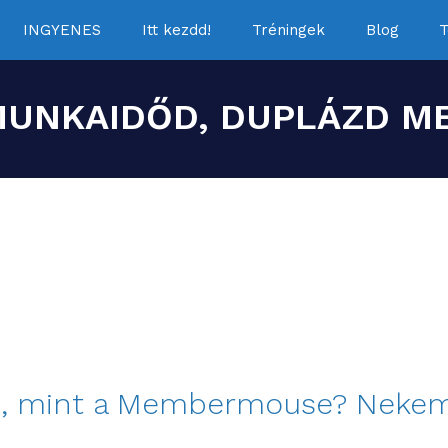
INGYENES
Itt kezdd!
Tréningek
Blog
T
MUNKAIDŐD, DUPLÁZD ME
, mint a Membermouse? Nekem 