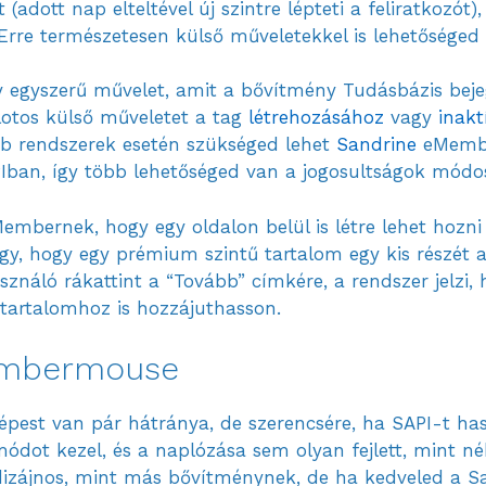
(adott nap elteltével új szintre lépteti a feliratkozót
 Erre természetesen külső műveletekkel is lehetőséged
y egyszerű művelet, amit a bővítmény Tudásbázis beje
ilotos külső műveletet a tag
létrehozásához
vagy
inakt
bb rendszerek esetén szükséged lehet
Sandrine
eMember
ban, így több lehetőséged van a jogosultságok módos
mbernek, hogy egy oldalon belül is létre lehet hozni 
gy, hogy egy prémium szintű tartalom egy kis részét 
sználó rákattint a “Tovább” címkére, a rendszer jelzi
tartalomhoz is hozzájuthasson.
embermouse
est van pár hátránya, de szerencsére, ha SAPI-t has
 módot kezel, és a naplózása sem olyan fejlett, mint
izájnos, mint más bővítménynek, de ha kedveled a Sales