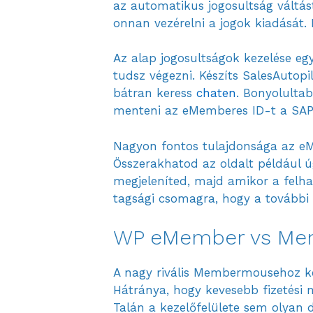
az automatikus jogosultság váltást 
onnan vezérelni a jogok kiadását.
Az alap jogosultságok kezelése eg
tudsz végezni. Készíts SalesAutop
bátran keress
chaten
. Bonyolulta
menteni az eMemberes ID-t a SAPI
Nagyon fontos tulajdonsága az eMe
Összerakhatod az oldalt például ú
megjeleníted, majd amikor a felha
tagsági csomagra, hogy a további 
WP eMember vs M
A nagy rivális Membermousehoz kép
Hátránya, hogy kevesebb fizetési
Talán a kezelőfelülete sem olyan d