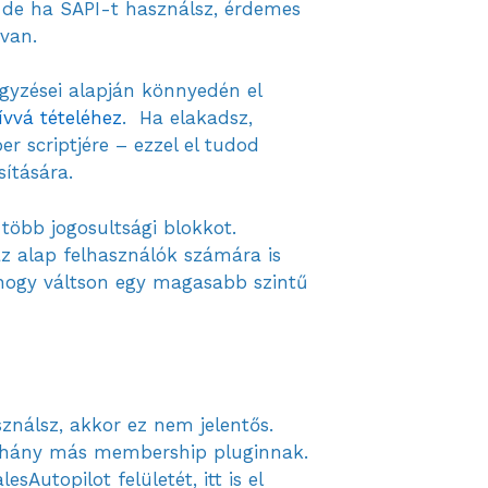
), de ha SAPI-t használsz, érdemes
 van.
gyzései alapján könnyedén el
ívvá tételéhez
. Ha elakadsz,
 scriptjére – ezzel el tudod
ítására.
több jogosultsági blokkot.
az alap felhasználók számára is
, hogy váltson egy magasabb szintű
ználsz, akkor ez nem jelentős.
 néhány más membership pluginnak.
Autopilot felületét, itt is el