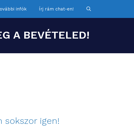
ovábbi infók
Írj rám chat-en!
G A BEVÉTELED!
sokszor igen!