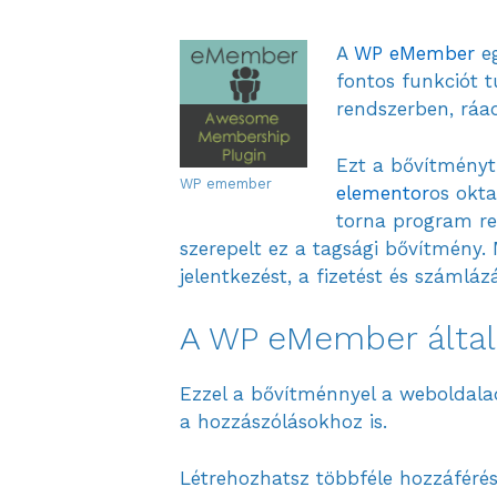
A
WP eMember
eg
fontos funkciót t
rendszerben, ráa
Ezt a bővítmény
WP emember
elementor
os okta
torna program re
szerepelt ez a tagsági bővítmény.
jelentkezést, a fizetést és számláz
A WP eMember álta
Ezzel a bővítménnyel a weboldalad
a hozzászólásokhoz is.
Létrehozhatsz többféle hozzáférési