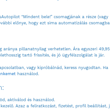
Autopilot “Mindent bele!” csomagjának a része (vagy
vábbi előnye, hogy ezt sima automatizálás csomagban
aránya pillanatnyilag verhetetlen. Ára egyszeri 49,95
hosszig tartó frissítés, és jó ügyfélszolgálat is jár.
pcsolatban, vagy kipróbálnád, keress nyugodtan. Ha 
 linkemet
használod.
m:
töd, aktiválod és használod.
elő. Azaz a feliratkozást, fizetést, profil beállítást, jo