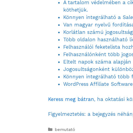
A tartalom védelmében a cik
köthetjük.
Könnyen integrálható a Sales
Van magyar nyelvű fordítás
Korlátlan számú jogosultsági
Több oldalon használható li
Felhasználói feketelista hozh
Felhasználónként több jogos
Eltelt napok száma alapján 
Jogosultságonként különböző
Könnyen integrálható több 
WordPress Affiliate Software
Keress meg bátran
, ha oktatási k
Figyelmeztetés: a bejegyzés néhány
bemutató