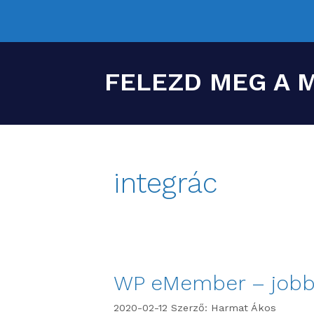
FELEZD MEG A 
integrác
WP eMember – jobb
2020-02-12
Szerző:
Harmat Ákos