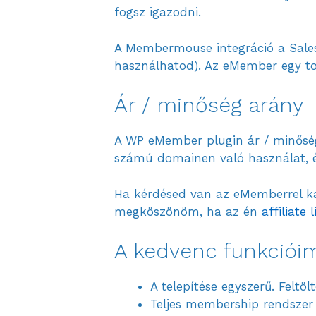
fogsz igazodni.
A Membermouse integráció a Sales
használhatod). Az eMember egy to
Ár / minőség arány
A WP eMember plugin ár / minőség 
számú domainen való használat, élet
Ha kérdésed van az eMemberrel ka
megköszönöm, ha az én
affiliate
A kedvenc funkciói
A telepítése egyszerű. Feltöl
Teljes membership rendszer kez