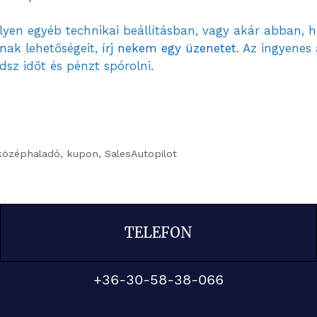
ilyen egyéb technikai beállításban, vagy akár abban,
nak lehetőségeit,
írj nekem egy üzenetet
. Az ingyenes
sz időt és pénzt spórolni.
középhaladó
,
kupon
,
SalesAutopilot
TELEFON
+36-30-58-38-066