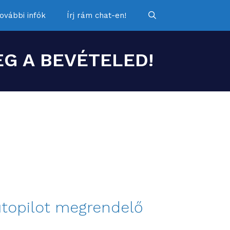
ovábbi infók
Írj rám chat-en!
G A BEVÉTELED!
utopilot megrendelő