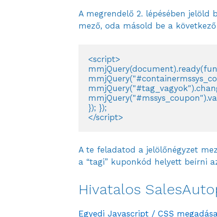
A megrendelő 2. lépésében jelöld 
mező, oda másold be a következő
<script>

mmjQuery(document).ready(funct
mmjQuery("#containermssys_coup
mmjQuery("#tag_vagyok").change
mmjQuery("#mssys_coupon").val((m
}); });

</script>
A te feladatod a jelölőnégyzet me
a “tagi” kuponkód helyett beírni 
Hivatalos SalesAuto
Egyedi Javascript / CSS megadás