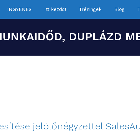
INGYENES
Itt kezdd!
Tréningek
Blog
T
MUNKAIDŐD, DUPLÁZD ME
sítése jelölőnégyzettel SalesA