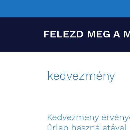
FELEZD MEG A 
kedvezmény
Kedvezmény érvénye
űrlap használatával