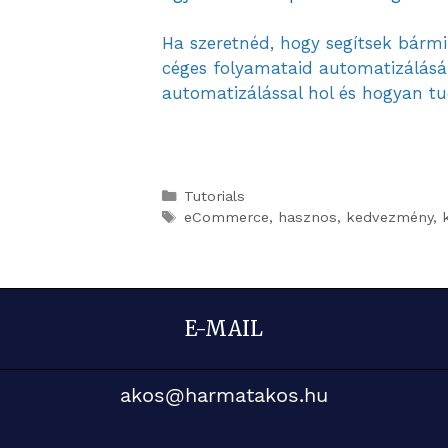
Ha szeretnéd, hogy segítsek bárm
céges folyamataid automatizálásá
automatizálással hol és hogyan tud
Tutorials
eCommerce
,
hasznos
,
kedvezmény
,
E-MAIL
akos@harmatakos.hu