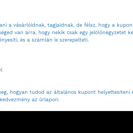
ni a vásárlóidnak, tagjaidnak, de félsz, hogy a kuponkó
éged van arra, hogy nekik csak egy jelölőnégyzetet ke
yesíti, és a számlán is szerepelteti.
l
, hogyan tudod az általános kupont helyettesíteni eg
a kedvezmény az űrlapon: