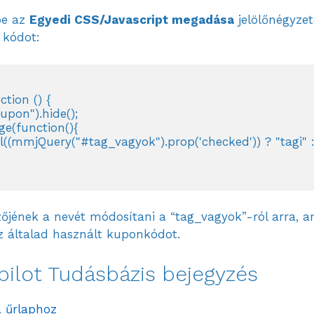
be az
Egyedi CSS/Javascript megadása
jelölőnégyzet
 kódot:
ion () {

on").hide();

(function(){

mjQuery("#tag_vagyok").prop('checked')) ? "tagi" : "")
zőjének a nevét módosítani a “tag_vagyok”-ról arra, a
az általad használt kuponkódot.
pilot Tudásbázis bejegyzés
a űrlaphoz