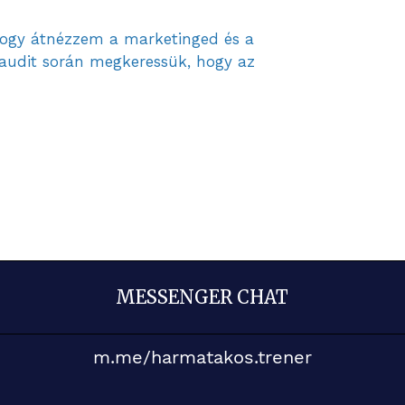
 hogy átnézzem a marketinged és a
 audit során megkeressük, hogy az
MESSENGER CHAT
m.me/harmatakos.trener