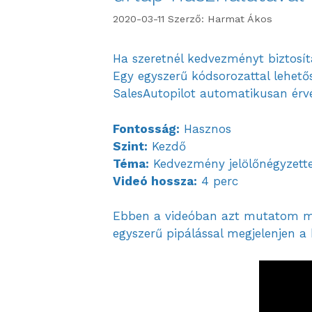
2020-03-11
Szerző:
Harmat Ákos
Ha szeretnél kedvezményt biztosíta
Egy egyszerű kódsorozattal lehetős
SalesAutopilot automatikusan érvén
Fontosság:
Hasznos
Szint:
Kezdő
Téma:
Kedvezmény jelölőnégyzette
Videó hossza:
4 perc
Ebben a videóban azt mutatom meg
egyszerű pipálással megjelenjen 