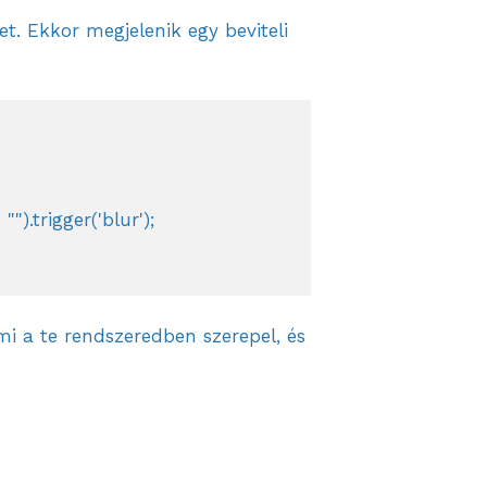
et. Ekkor megjelenik egy beviteli
.trigger('blur');

mi a te rendszeredben szerepel, és