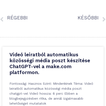
RÉGEBBI
KÉSŐBBI
UTM paraméterek beállítása – hogy a legpontosabban tudd mérni, honnan érkeznek a vevőid
Választható árú termékek
Videó leiratból automatikus
közösségi média poszt készítése
ChatGPT-vel a make.com
platformon.
Fontosság: Hasznos Szint: Mindenkinek Téma: Videó
leiratból automatikus közösségi média poszt
chatgpt-vel Videó hossza: 8 perc Ebben a
blogbejegyzésben ritka, de annál izgalmasabb
lehetőséget mutatatok