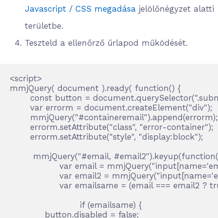
Javascript / CSS megadása
jelölőnégyzet alatti
területbe.
Teszteld a ellenőrző űrlapod működését.
<script>

mmjQuery( document ).ready( function() {

       const button = document.querySelector(".subm
       var errorm = document.createElement("div");

       mmjQuery("#containeremail").append(errorm);

       errorm.setAttribute("class", "error-container");

       errorm.setAttribute("style", "display:block");

        mmjQuery("#email, #email2").keyup(function()
  	         var email = mmjQuery("input[name='email']").val();

	         var email2 = mmjQuery("input[name='email2']").val();

	         var emailsame = (email === email2 ? true : false);

			if (emailsame) {

            button.disabled = false;
