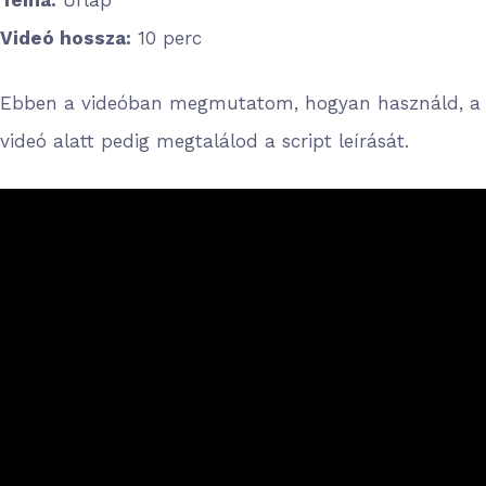
Videó hossza:
10 perc
Ebben a videóban megmutatom, hogyan használd, a
videó alatt pedig megtalálod a script leírását.