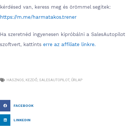
kérdésed van, keress meg és örömmel segítek:
https://m.me/harmatakos.trener
Ha szeretnéd ingyenesen kipróbálni a SalesAutopilot
szoftvert, kattints
erre az affiliate linkre.
HASZNOS
,
KEZDŐ
,
SALESAUTOPILOT
,
ŰRLAP
FACEBOOK
LINKEDIN