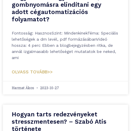
gombnyomásra elindítani egy
adott cégautomatizációs
folyamatot?
Fontosság: HasznosSzint: MindenkinekTéma: Speciális
lehetőségek a dm levél, pdf formázásábanVideó
hossza: 4 perc Ebben a blogbejegyzésben ritka, de
annál izgalmasabb lehetőséget mutatatok be neked,
ami
OLVASS TOVÁBB>>
Harmat Ákos
2023-10-27
Hogyan tarts redezvényeket
stresszmentesen? – Szabó Atis
története