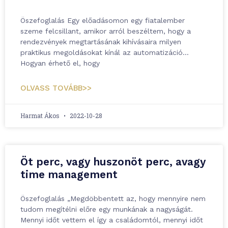
Öszefoglalás Egy előadásomon egy fiatalember
szeme felcsillant, amikor arról beszéltem, hogy a
rendezvények megtartásának kihívásaira milyen
praktikus megoldásokat kínál az automatizáció…
Hogyan érhető el, hogy
OLVASS TOVÁBB>>
Harmat Ákos
2022-10-28
Öt perc, vagy huszonöt perc, avagy
time management
Öszefoglalás „Megdöbbentett az, hogy mennyire nem
tudom megítélni előre egy munkának a nagyságát.
Mennyi időt vettem el így a családomtól, mennyi időt