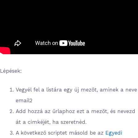
Lépések:
Vegyél fel a listára egy új mezőt, aminek a neve
email2
Add hozzá az űrlaphoz ezt a mezőt, és nevezd
át a címkéjét, ha szeretnéd.
A következő scriptet másold be az
Egyedi