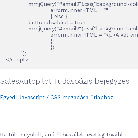
            mmjQuery("#email2").css("background-color"
			errorm.innerHTML = ""    

			} else {

            button.disabled = true;

            mmjQuery("#email2").css("background-color
			errorm.innerHTML = "<p>A két email cím nem egyezik, kérjük ellenőrizd!</p>"                           

			};

			});

	});

</script>
SalesAutopilot Tudásbázis bejegyzés
Egyedi Javascript / CSS megadása űrlaphoz
Ha túl bonyolult, amiről beszélek, esetleg további