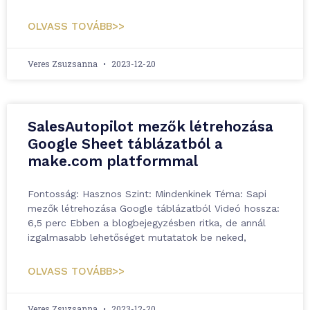
OLVASS TOVÁBB>>
Veres Zsuzsanna
2023-12-20
SalesAutopilot mezők létrehozása
Google Sheet táblázatból a
make.com platformmal
Fontosság: Hasznos Szint: Mindenkinek Téma: Sapi
mezők létrehozása Google táblázatból Videó hossza:
6,5 perc Ebben a blogbejegyzésben ritka, de annál
izgalmasabb lehetőséget mutatatok be neked,
OLVASS TOVÁBB>>
Veres Zsuzsanna
2023-12-20